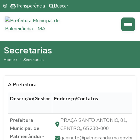
Transparência
Buscar
Secretarias
Home
Secretarias
A Prefeitura
Descrição/Gestor
Endereço/Contatos
H
a
PRAÇA SANTO ANTONIO, 01,
Prefeitura
CENTRO,, 65.238-000
Municipal de
Palmeirândia -
gabinete@palmeirandia.ma.gov.br